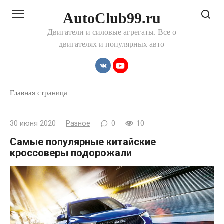
Перейти
AutoClub99.ru
к
контенту
Двигатели и силовые агрегаты. Все о
двигателях и популярных авто
Главная страница
30 июня 2020
Разное
0
10
Самые популярные китайские
кроссоверы подорожали