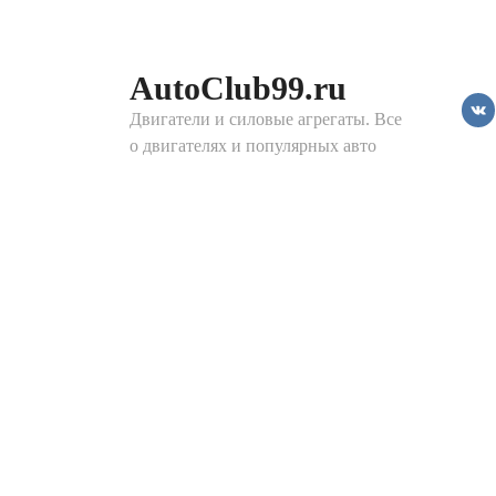
Перейти
к
контенту
AutoClub99.ru
Двигатели и силовые агрегаты. Все
о двигателях и популярных авто