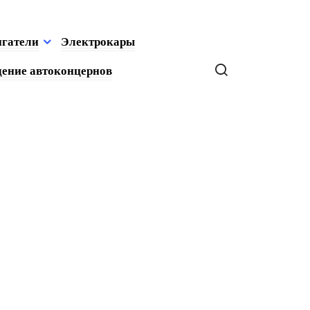
игатели
Электрокары
ение автоконцернов