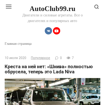
Перейти
AutoClub99.ru
к
контенту
Двигатели и силовые агрегаты. Все о
двигателях и популярных авто
Главная страница
10 июля 2020
Популярное
0
7
Креста на ней нет: «Шнива» полностью
обрусела, теперь это Lada Niva