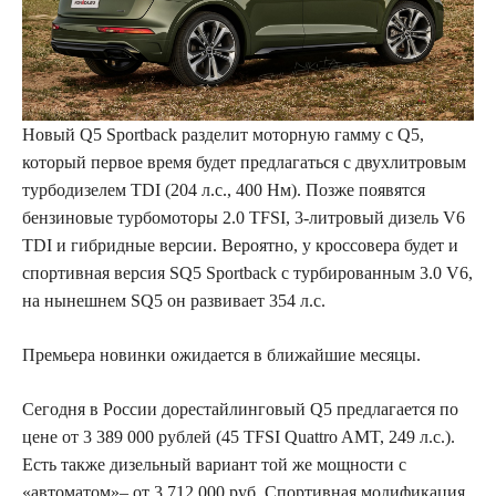
Новый Q5 Sportback разделит моторную гамму с Q5,
который первое время будет предлагаться с двухлитровым
турбодизелем TDI (204 л.с., 400 Нм). Позже появятся
бензиновые турбомоторы 2.0 TFSI, 3-литровый дизель V6
TDI и гибридные версии. Вероятно, у кроссовера будет и
спортивная версия SQ5 Sportback с турбированным 3.0 V6,
на нынешнем SQ5 он развивает 354 л.с.
Премьера новинки ожидается в ближайшие месяцы.
Сегодня в России дорестайлинговый Q5 предлагается по
цене от 3 389 000 рублей (45 TFSI Quattro AMT, 249 л.с.).
Есть также дизельный вариант той же мощности с
«автоматом»– от 3 712 000 руб. Спортивная модификация