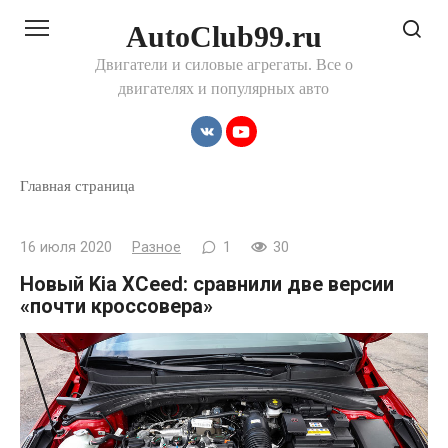
Перейти
AutoClub99.ru
к
контенту
Двигатели и силовые агрегаты. Все о
двигателях и популярных авто
Главная страница
16 июля 2020
Разное
1
30
Новый Kia XCeed: сравнили две версии
«почти кроссовера»