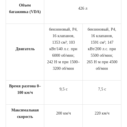
Объем
426 л
багажника (VDA)
бензиновый, Р4,
бензиновый, Р4,
16 клапанов,
16 клапанов,
1353 см³;
103
1591 см³; 147
Двигатель
кВт/140 л.с. при
кВт/200 л.с. при
6000 об/мин;
5500 об/мин;
242 Н·м при 1500–
265 Н·м при 4500
3200 об/мин
об/мин
Время разгона 0–
9,5 с
7,5 с
100 км/ч
Максимальная
200 км/ч
220 км/ч
скорость