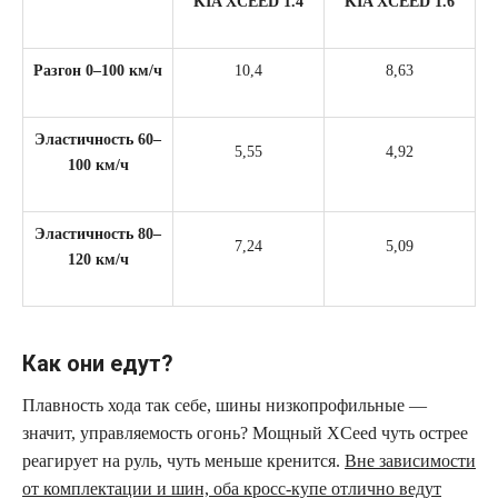
KIA XCEED 1.4
KIA XCEED 1.6
Разгон 0–100 км/ч
10,4
8,63
Эластичность 60–
5,55
4,92
100 км/ч
Эластичность 80–
7,24
5,09
120 км/ч
Как они едут?
Плавность хода так себе, шины низкопрофильные —
значит, управляемость огонь? Мощный XCeed чуть острее
реагирует на руль, чуть меньше кренится.
Вне зависимости
от комплектации и шин, оба кросс-купе отлично ведут