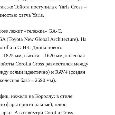
ак же Тойота поступила с Yaris Cross –
дностью хэтча Yaris.
Cross лежит «тележка» GA-C,
 (Toyota New Global Architecture). На
rolla и C-HR. Длина нового
– 1825 мм, высота – 1620 мм, колесная
Тойоты Corolla Cross разместился между
ежду осями идентично) и RAV4 (создан
олесная база – 2690 мм).
фик, нежели на Короллу: в стиле
но фары оригинальные), плюс
арки. А вот внутри Corolla Cross