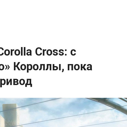
orolla Cross: с
о» Короллы, пока
привод