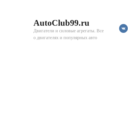
Перейти
к
контенту
AutoClub99.ru
Двигатели и силовые агрегаты. Все
о двигателях и популярных авто