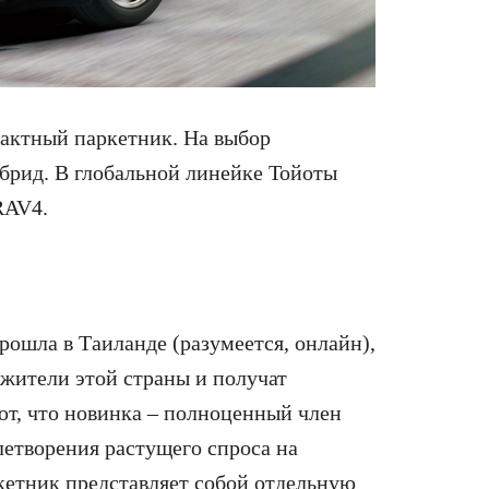
актный паркетник. На выбор
ибрид. В глобальной линейке Тойоты
RAV4.
рошла в Таиланде (разумеется, онлайн),
 жители этой страны и получат
т, что новинка – полноценный член
влетворения растущего спроса на
кетник представляет собой отдельную