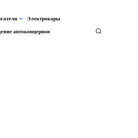
игатели
Электрокары
ение автоконцернов