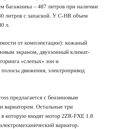
ем багажника – 487 литров при наличии
0 литров с запаской. У C-HR объем
80 л.
симости от комплектации): кожаный
мовым экраном, двухзонный климат-
торинга «слепых» зон и
 полосы движения, электропривод
ross предлагается с бензиновым
 и вариатором. Остальные три
 в которую входят мотор 2ZR-FXE 1.8
и электромеханический вариатор.