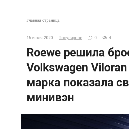
Главная страница
16 июля 2020
Популярное
0
4
Roewe решила бро
Volkswagen Viloran
марка показала с
минивэн