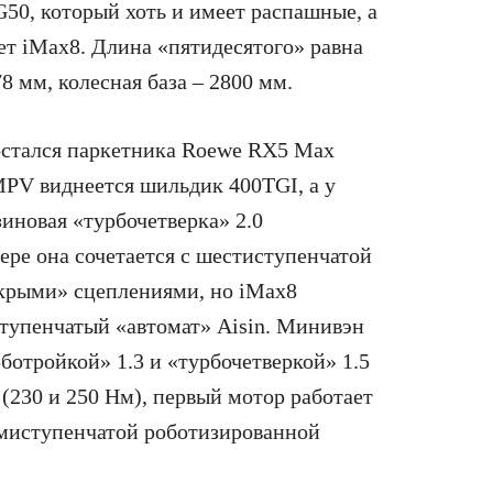
50, который хоть и имеет распашные, а
ет iMax8. Длина «пятидесятого» равна
8 мм, колесная база – 2800 мм.
остался паркетника Roewe RX5 Max
 MPV виднеется шильдик 400TGI, а у
иновая «турбочетверка» 2.0
вере она сочетается с шестиступенчатой
окрыми» сцеплениями, но iMax8
тупенчатый «автомат» Aisin. Минивэн
отройкой» 1.3 и «турбочетверкой» 1.5
о (230 и 250 Нм), первый мотор работает
емиступенчатой роботизированной