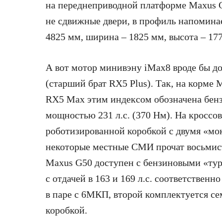
на переднеприводной платформе Maxus G
не сдвижные двери, в профиль напомина
4825 мм, ширина – 1825 мм, высота – 177
А вот мотор минивэну iMax8 вроде бы д
(старший брат RX5 Plus). Так, на корме
RX5 Max этим индексом обозначена бенз
мощностью 231 л.с. (370 Нм). На кроссо
роботизированной коробкой с двумя «м
некоторые местные СМИ прочат восьмис
Maxus G50 доступен с бензиновыми «турб
с отдачей в 163 и 169 л.с. соответственн
в паре с 6МКП, второй комплектуется с
коробкой.