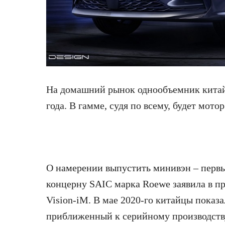
На домашний рынок однообъемник китай
года. В гамме, судя
по всему, будет мото
О намерении выпустить минивэн – первы
концерну SAIC марка Roewe заявила в пр
Vision-iM. В мае 2020-го китайцы показ
приближенный к серийному производству