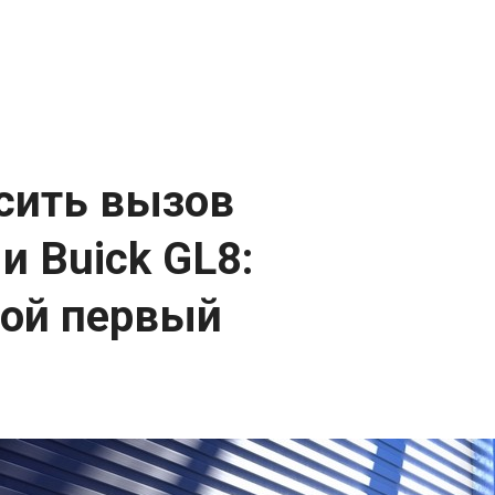
сить вызов
 и Buick GL8:
вой первый