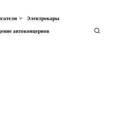
игатели
Электрокары
ение автоконцернов