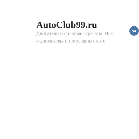
Перейти
к
контенту
AutoClub99.ru
Двигатели и силовые агрегаты. Все
о двигателях и популярных авто