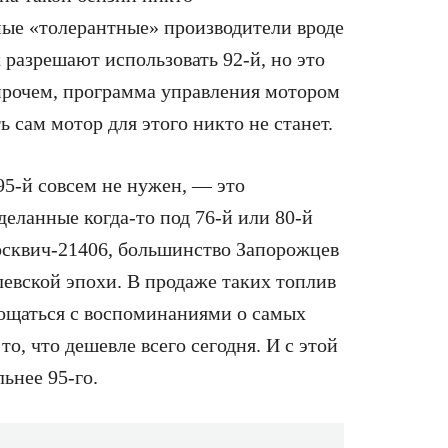
амые «толерантные» производители вроде
х разрешают использовать 92-й, но это
прочем, программа управления мотором
ь сам мотор для этого никто не станет.
95-й совсем не нужен, — это
деланные когда-то под 76-й или 80-й
осквич-21406, большинство Запорожцев
левской эпохи. В продаже таких топлив
рощаться с воспоминаниями о самых
о, что дешевле всего сегодня. И с этой
ьнее 95-го.