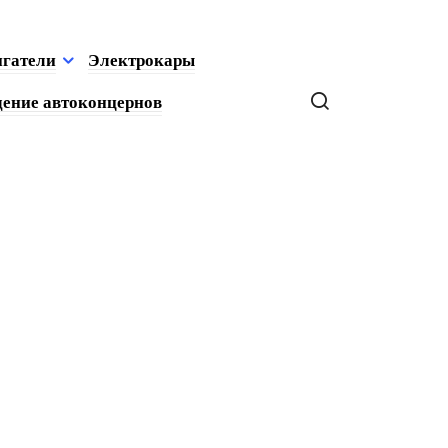
игатели
Электрокары
ение автоконцернов