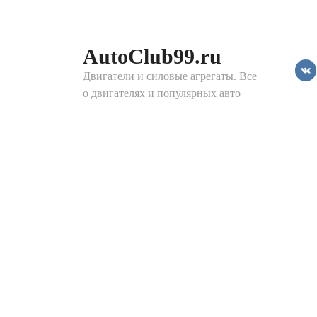
Перейти
к
контенту
AutoClub99.ru
Двигатели и силовые агрегаты. Все
о двигателях и популярных авто