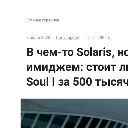
Главная страница
8 июля 2020
Популярное
0
15
В чем-то Solaris, 
имиджем: стоит ли
Soul I за 500 тыся