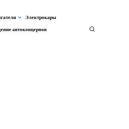
игатели
Электрокары
ение автоконцернов