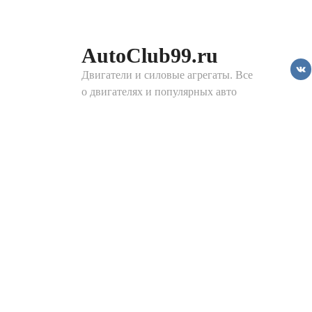
Перейти
к
контенту
AutoClub99.ru
Двигатели и силовые агрегаты. Все
о двигателях и популярных авто