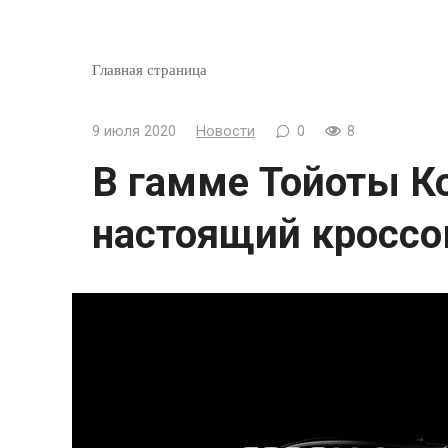
Главная страница
9 июля 2020
Новости
0
8
В гамме Тойоты К
настоящий кроссо