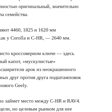
олностью оригинальный, значительно
ла семейства.
яют 4460, 1825 и 1620 мм
 как у Corolla и C-HR, — 2640 мм.
чисто кроссоверном ключе — здесь
ный капот, «мускулистые»
асширители арок из неокрашенного
нных друг против друга подштамповок
нового Geely.
oss займет место между C-HR и RAV4.
дели, но целевым рынком для нее