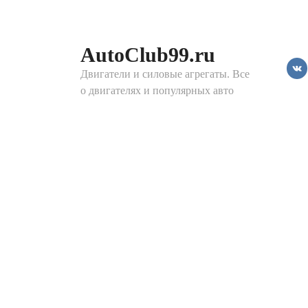
Перейти
к
контенту
AutoClub99.ru
Двигатели и силовые агрегаты. Все
о двигателях и популярных авто