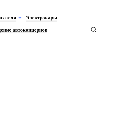
игатели
Электрокары
ение автоконцернов