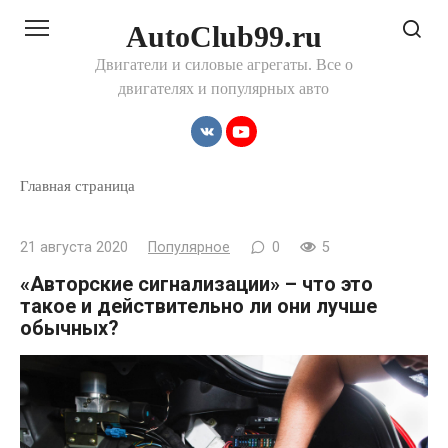
Перейти
AutoClub99.ru
к
контенту
Двигатели и силовые агрегаты. Все о
двигателях и популярных авто
Главная страница
21 августа 2020
Популярное
0
5
«Авторские сигнализации» – что это
такое и действительно ли они лучше
обычных?