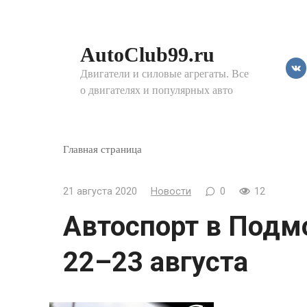
Перейти
к
контенту
AutoClub99.ru
Двигатели и силовые агрегаты. Все
о двигателях и популярных авто
Главная страница
21 августа 2020
Новости
0
12
Автоспорт в Подмо
22–23 августа