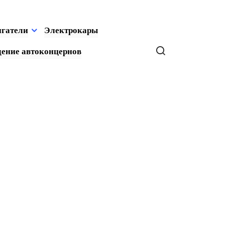
игатели
Электрокары
ение автоконцернов