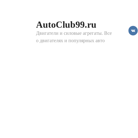
Перейти
к
контенту
AutoClub99.ru
Двигатели и силовые агрегаты. Все
о двигателях и популярных авто