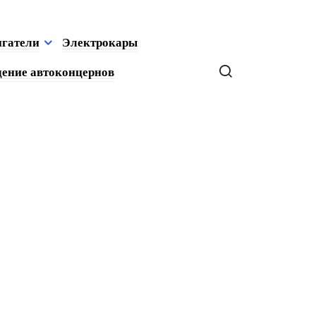
игатели
Электрокары
ение автоконцернов