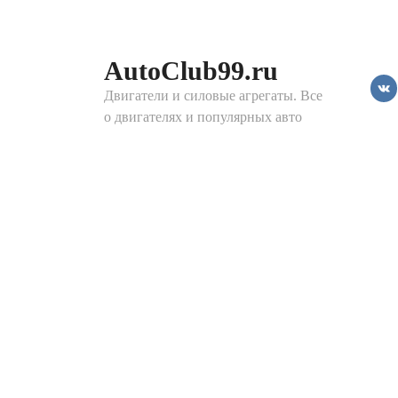
Перейти
к
контенту
AutoClub99.ru
Двигатели и силовые агрегаты. Все
о двигателях и популярных авто