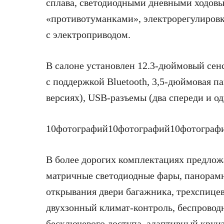
сплава, светодиодными дневными ходов
«противотуманками», электрорегулировк
с электроприводом.
В салоне установлен 12.3-дюймовый се
с поддержкой Bluetooth, 3,5-дюймовая п
версиях), USB-разъемы (два спереди и од
10
фотографий
10
фотографий
10
фотограф
В более дорогих комплектациях предлож
матричные светодиодные фары, панорамн
открывания двери багажника, трехспиц
двухзонный климат-контроль, беспровод
бесключевого доступа, адаптивный круиз