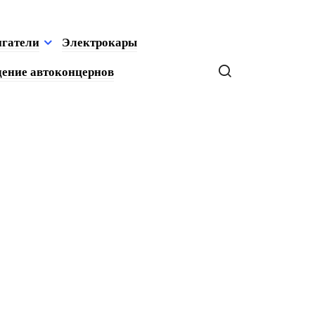
игатели
Электрокары
ение автоконцернов