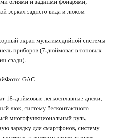
ыми огнями и задними фонарями,
ой зеркал заднего вида и люком
нсорный экран мультимедийной системы
анель приборов (7-дюймовая в топовых
ин сзади).
ий
Фото: GAC
ат 18-дюймовые легкосплавные диски,
ый люк, систему бесконтактного
евый многофункциональный руль,
ную зарядку для смартфонов, систему
-контроль и систему камер заднего