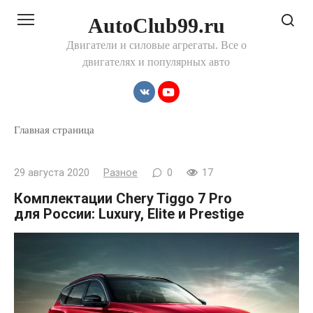
Перейти
AutoClub99.ru
к
контенту
Двигатели и силовые агрегаты. Все о
двигателях и популярных авто
Главная страница
29 августа 2020
Разное
0
17
Комплектации Chery Tiggo 7 Pro
для России: Luxury, Elite и Prestige