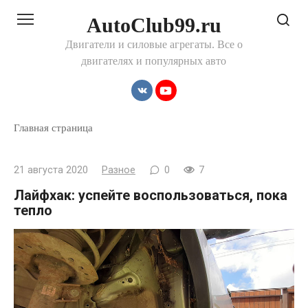
Перейти
AutoClub99.ru
к
контенту
Двигатели и силовые агрегаты. Все о
двигателях и популярных авто
Главная страница
21 августа 2020
Разное
0
7
Лайфхак: успейте воспользоваться, пока
тепло