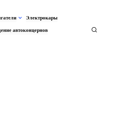
игатели
Электрокары
ение автоконцернов