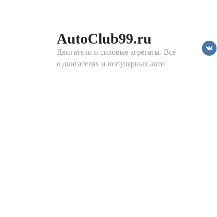
Перейти
к
контенту
AutoClub99.ru
Двигатели и силовые агрегаты. Все
о двигателях и популярных авто