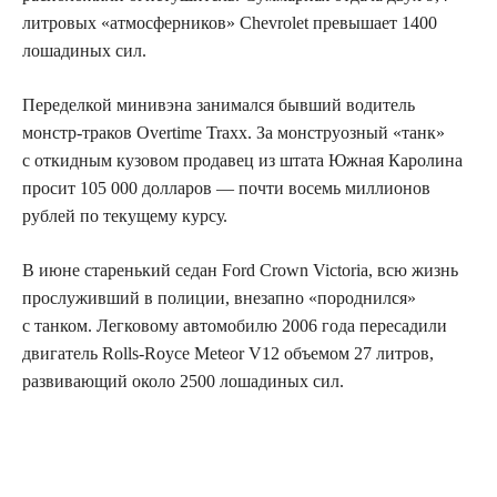
литровых «атмосферников» Chevrolet превышает 1400
лошадиных сил.
Переделкой минивэна занимался бывший водитель
монстр-траков Overtime Traxx. За монструозный «танк»
с откидным кузовом продавец из штата Южная Каролина
просит 105 000 долларов — почти восемь миллионов
рублей по текущему курсу.
В июне старенький седан Ford Crown Victoria, всю жизнь
прослуживший в полиции, внезапно «породнился»
с танком. Легковому автомобилю 2006 года пересадили
двигатель Rolls-Royce Meteor V12 объемом 27 литров,
развивающий около 2500 лошадиных сил.