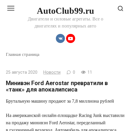
Перейти
AutoClub99.ru
к
контенту
Двигатели и силовые агрегаты. Все о
двигателях и популярных авто
Главная страница
25 августа 2020
Новости
0
11
Минивэн Ford Aerostar превратили в
«танк» для апокалипсиса
Брутальную машину продают за 7,8 миллиона рублей
На американской онлайн-площадке Racing Junk
выставили
на продажу минивэн Ford Aerostar, переделанный
в гусеничный вездеход. Автомобиль для апокалипсиса