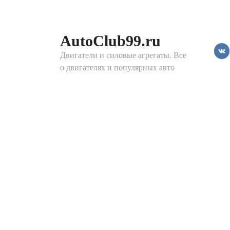
Перейти
к
контенту
AutoClub99.ru
Двигатели и силовые агрегаты. Все
о двигателях и популярных авто