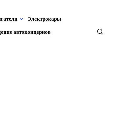
игатели
Электрокары
ение автоконцернов