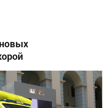
 новых
корой