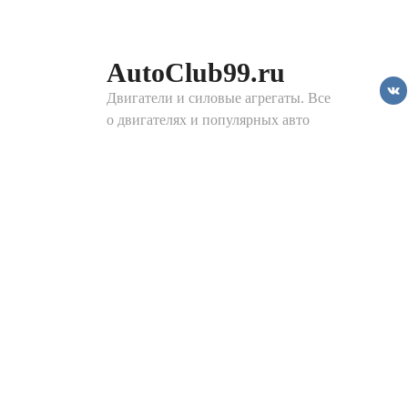
Перейти
к
контенту
AutoClub99.ru
Двигатели и силовые агрегаты. Все
о двигателях и популярных авто