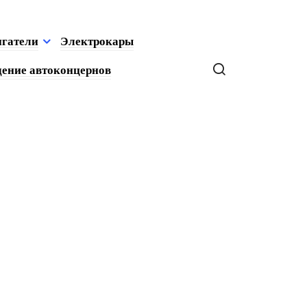
игатели
Электрокары
ение автоконцернов