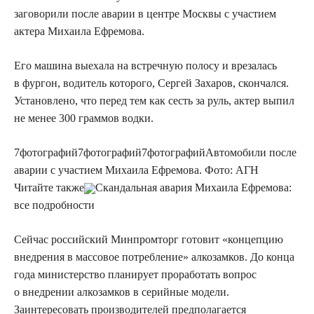
заговорили после аварии в центре Москвы с участием
актера Михаила Ефремова.
Его машина выехала на встречную полосу и врезалась
в фургон, водитель которого, Сергей Захаров, скончался.
Установлено, что перед тем как сесть за руль, актер выпил
не менее 300 граммов водки.
7
фотографий
7
фотографий
7
фотографий
Автомобили после
аварии с участием Михаила Ефремова. Фото: АГН
Читайте также
Скандальная авария Михаила Ефремова:
все подробности
Сейчас российский Минпромторг готовит «концепцию
внедрения в массовое потребление» алкозамков. До конца
года министерство планирует проработать вопрос
о внедрении алкозамков в серийные модели.
Заинтересовать производителей предполагается