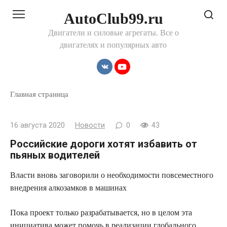
Перейти
AutoClub99.ru
к
контенту
Двигатели и силовые агрегаты. Все о
двигателях и популярных авто
Главная страница
16 августа 2020
Новости
0
43
Российские дороги хотят избавить от
пьяных водителей
Власти вновь заговорили о необходимости повсеместного
внедрения алкозамков в машинах
Пока
проект только разрабатывается, но в целом эта
инициатива может помочь в реализации глобального