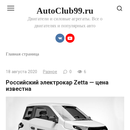
Перейти
AutoClub99.ru
к
контенту
Двигатели и силовые агрегаты. Все о
двигателях и популярных авто
Главная страница
18 августа 2020
Разное
0
6
Российский электрокар Zetta — цена
известна