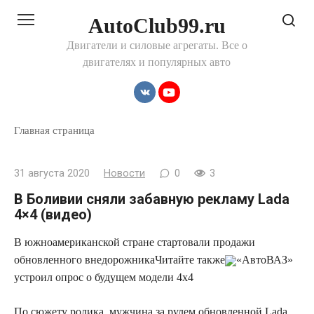
Перейти
AutoClub99.ru
к
контенту
Двигатели и силовые агрегаты. Все о
двигателях и популярных авто
Главная страница
31 августа 2020
Новости
0
3
В Боливии сняли забавную рекламу Lada
4×4 (видео)
В южноамериканской стране стартовали продажи
обновленного внедорожника
Читайте также
«АвтоВАЗ»
устроил опрос о будущем модели 4х4
По сюжету ролика, мужчина за рулем обновленной Lada