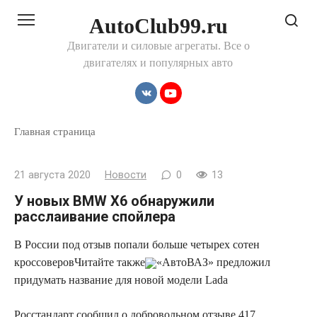
Перейти
AutoClub99.ru
к
контенту
Двигатели и силовые агрегаты. Все о
двигателях и популярных авто
Главная страница
21 августа 2020
Новости
0
13
У новых BMW X6 обнаружили
расслаивание спойлера
В России под отзыв попали больше четырех сотен
кроссоверов
Читайте также
«АвтоВАЗ» предложил
придумать название для новой модели Lada
Росстандарт сообщил о добровольном отзыве 417