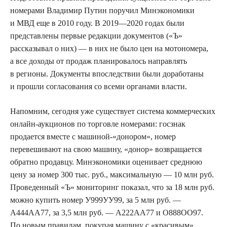
номерами Владимир Путин поручил Минэкономики
и МВД еще в 2010 году. В 2019—2020 годах были
представлены первые редакции документов («Ъ»
рассказывал о них) — в них не было цен на мотономера,
а все доходы от продаж планировалось направлять
в регионы. Документы впоследствии были доработаны
и прошли согласования со всеми органами власти.
Напомним, сегодня уже существует система коммерческих
онлайн-аукционов по торговле номерами: госзнак
продается вместе с машиной-«донором», номер
перевешивают на свою машину, «донор» возвращается
обратно продавцу. Минэкономики оценивает среднюю
цену за номер 300 тыс. руб
.,
максимальную — 10 млн руб.
Проведенный «Ъ» мониторинг показал, что за 18 млн руб.
можно купить номер У999УУ99, за 5 млн руб. —
А444АА77, за 3,5 млн руб. — А222АА77 и О888ОО97.
По новым правилам, покупая машину с «красивым»