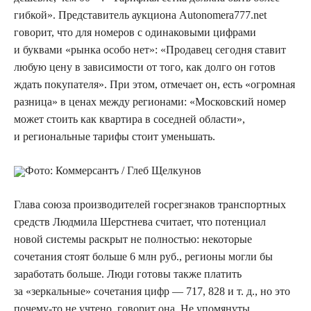
гибкой». Представитель аукциона Autonomera777.net
говорит, что для номеров с одинаковыми цифрами
и буквами «рынка особо нет»: «Продавец сегодня ставит
любую цену в зависимости от того, как долго он готов
ждать покупателя». При этом, отмечает он, есть «огромная
разница» в ценах между регионами: «Московский номер
может стоить как квартира в соседней области»,
и региональные тарифы стоит уменьшать.
Фото: Коммерсантъ / Глеб Щелкунов
Глава союза производителей госрегзнаков транспортных
средств Людмила Шерстнева считает, что потенциал
новой системы раскрыт не полностью: некоторые
сочетания стоят больше 6 млн руб
.,
регионы могли бы
заработать больше. Люди готовы также платить
за «зеркальные» сочетания цифр — 717, 828 и т. д
.,
но это
почему-то не учтено, говорит она. Не упомянуты