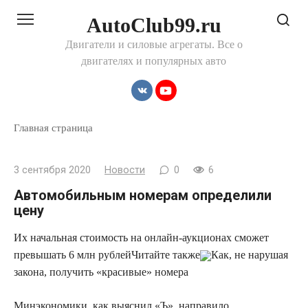
Перейти
AutoClub99.ru
к
контенту
Двигатели и силовые агрегаты. Все о
двигателях и популярных авто
Главная страница
3 сентября 2020
Новости
0
6
Автомобильным номерам определили
цену
Их начальная стоимость на онлайн-аукционах сможет
превышать 6 млн рублей
Читайте также
Как, не нарушая
закона, получить «красивые» номера
Минэкономики, как выяснил «Ъ», направило