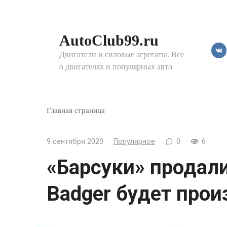
Перейти
к
контенту
AutoClub99.ru
Двигатели и силовые агрегаты. Все
о двигателях и популярных авто
Главная страница
9 сентября 2020
Популярное
0
6
«Барсуки» продали
Badger будет про