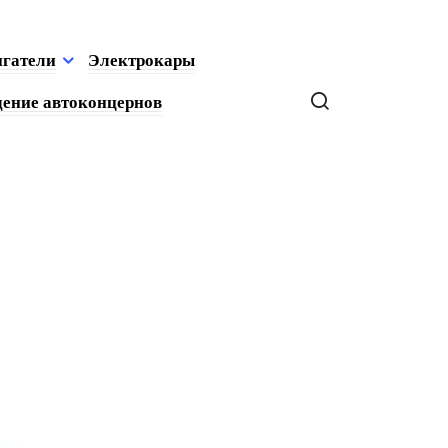
игатели
Электрокары
ение автоконцернов