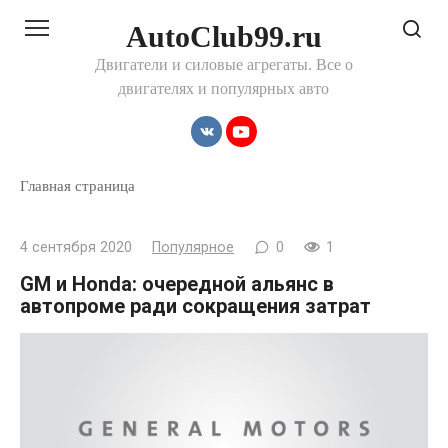
Перейти
AutoClub99.ru
к
контенту
Двигатели и силовые агрегаты. Все о
двигателях и популярных авто
Главная страница
4 сентября 2020
Популярное
0
1
GM и Honda: очередной альянс в
автопроме ради сокращения затрат