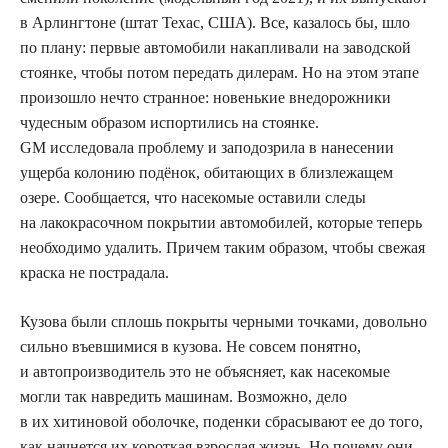
в Арлингтоне (штат Техас, США). Все, казалось бы, шло
по плану: первые автомобили накапливали на заводской
стоянке, чтобы потом передать дилерам. Но на этом этапе
произошло нечто странное: новенькие внедорожники
чудесным образом испортились на стоянке.
GM исследовала проблему и заподозрила в нанесении
ущерба колонию подёнок, обитающих в близлежащем
озере. Сообщается, что насекомые оставили следы
на лакокрасочном покрытии автомобилей, которые теперь
необходимо удалить. Причем таким образом, чтобы свежая
краска не пострадала.
Кузова были сплошь покрыты черными точками, довольно
сильно въевшимися в кузова. Не совсем понятно,
и автопроизводитель это не объясняет, как насекомые
могли
так навредить машинам. Возможно, дело
в их хитиновой оболочке, поденки сбрасывают ее до того,
как начнется их короткая взрослая жизнь. Но почему они