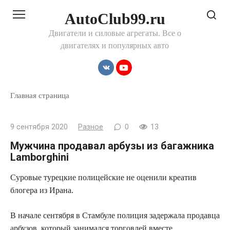
Перейти
AutoClub99.ru
к
контенту
Двигатели и силовые агрегаты. Все о
двигателях и популярных авто
Главная страница
9 сентября 2020
Разное
0
13
Мужчина продавал арбузы из багажника
Lamborghini
Суровые турецкие полицейские не оценили креатив
блогера из Ирана.
В начале сентября
в Стамбуле полиция задержала продавца
арбузов, который занимался торговлей вместе