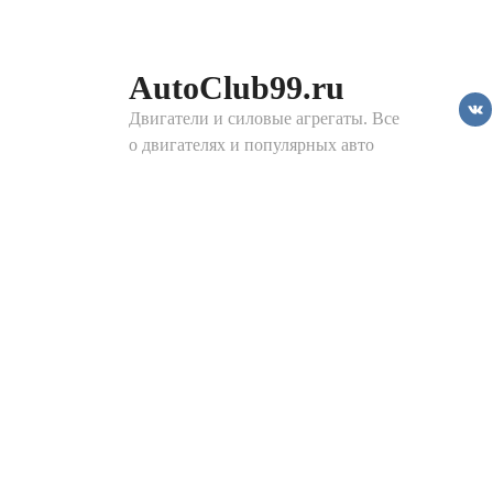
Перейти
к
контенту
AutoClub99.ru
Двигатели и силовые агрегаты. Все
о двигателях и популярных авто