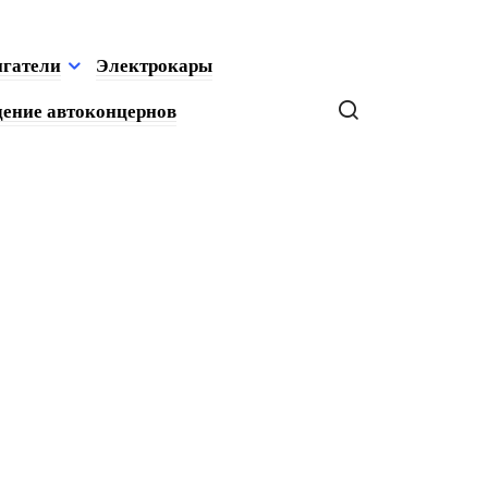
игатели
Электрокары
ение автоконцернов