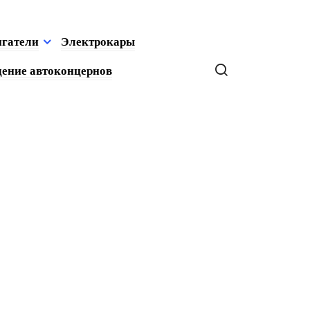
игатели
Электрокары
ение автоконцернов