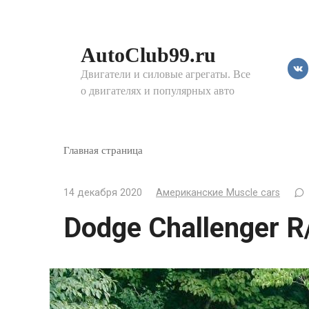
Перейти
к
контенту
AutoClub99.ru
Двигатели и силовые агрегаты. Все
о двигателях и популярных авто
Главная страница
14 декабря 2020
Американские Muscle cars
Dodge Challenger R