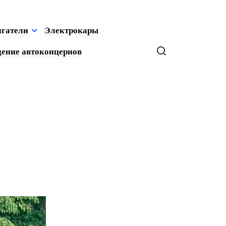
игатели
Электрокары
ение автоконцернов