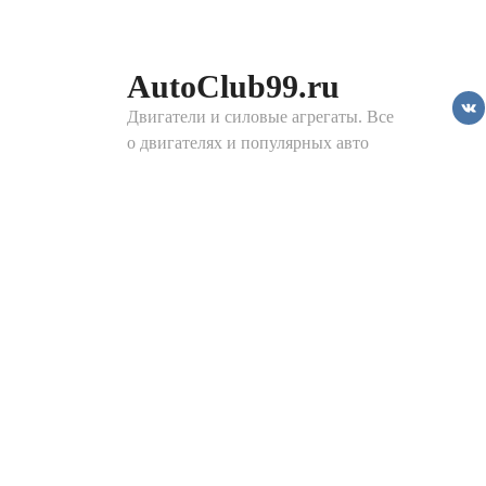
Перейти
к
контенту
AutoClub99.ru
Двигатели и силовые агрегаты. Все
о двигателях и популярных авто