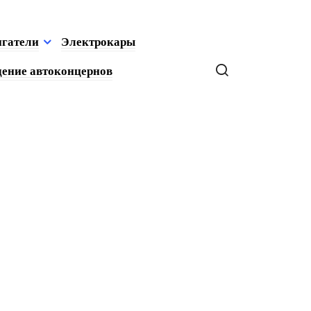
игатели
Электрокары
ение автоконцернов