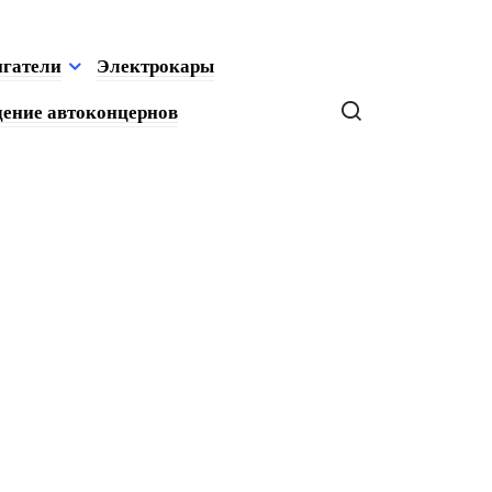
игатели
Электрокары
ение автоконцернов