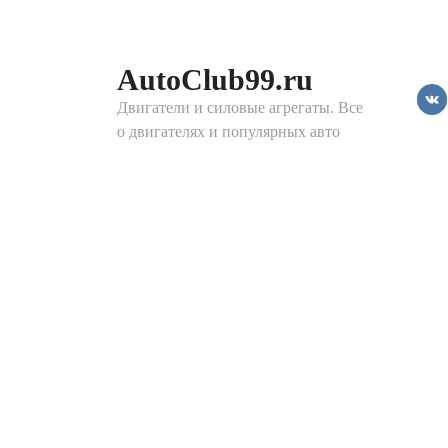
Перейти
к
контенту
AutoClub99.ru
Двигатели и силовые агрегаты. Все
о двигателях и популярных авто