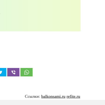
Ссылки:
balkonsami.ru
refite.ru