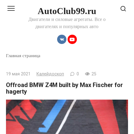
Перейти
AutoClub99.ru
к
контенту
Двигатели и силовые агрегаты. Все о
двигателях и популярных авто
Главная страница
19 мая 2021
Калейдоскоп
0
25
Offroad BMW Z4M built by Max Fischer for
hagerty