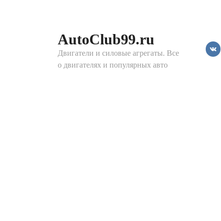
Перейти
к
контенту
AutoClub99.ru
Двигатели и силовые агрегаты. Все
о двигателях и популярных авто