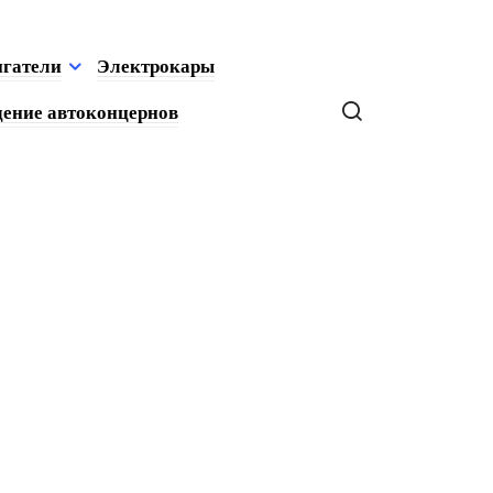
игатели
Электрокары
ение автоконцернов