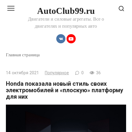
Перейти
AutoClub99.ru
к
контенту
Двигатели и силовые агрегаты. Все о
двигателях и популярных авто
Главная страница
14 октября 2021
Популярное
0
36
Honda показала новый стиль своих
электромобилей и «плоскую» платформу
для них