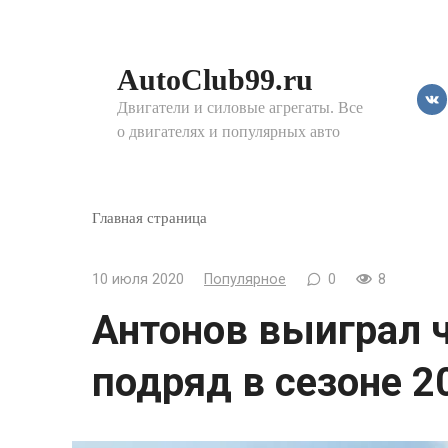
Перейти
к
контенту
AutoClub99.ru
Двигатели и силовые агрегаты. Все
о двигателях и популярных авто
Главная страница
10 июля 2020
Популярное
0
8
Антонов выиграл 
подряд в сезоне 2