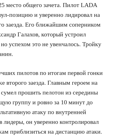
25 место общего зачета. Пилот LADA
оул-позицию и уверенно лидировал на
го заезда. Его ближайшим соперником
сандр Галахов, который устроил
 но успехом это не увенчалось. Тройку
анин.
учших пилотов по итогам первой гонки
е второго заезда. Главным героем на
й сумел прошить пелотон из середины
щую группу и ровно за 10 минут до
ультативную атаку по внутренней
в лидеры, он уверенно контролировал
кам приблизиться на дистанцию атаки.