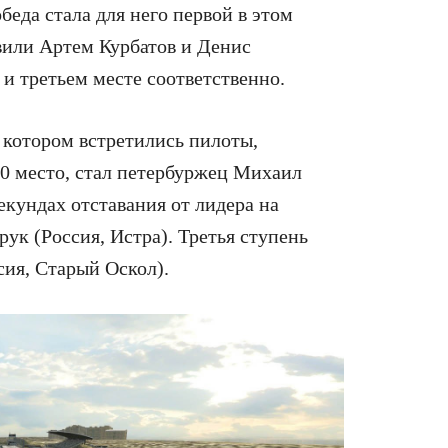
беда стала для него первой в этом
вили Артем Курбатов и Денис
и третьем месте соответственно.
 котором встретились пилоты,
 50 место, стал петербуржец Михаил
екундах отставания от лидера на
к (Россия, Истра). Третья ступень
сия, Старый Оскол).