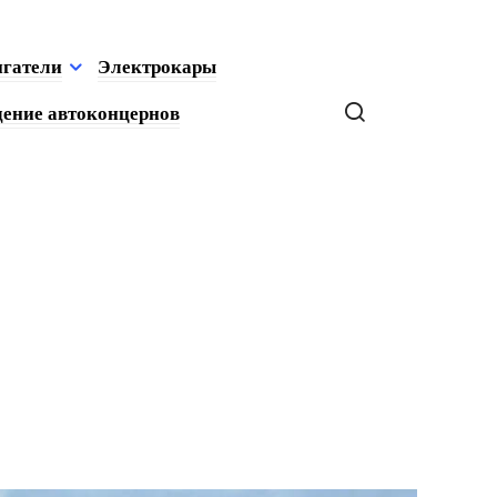
игатели
Электрокары
ение автоконцернов