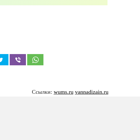
Ссылки:
wums.ru
vannadizain.ru