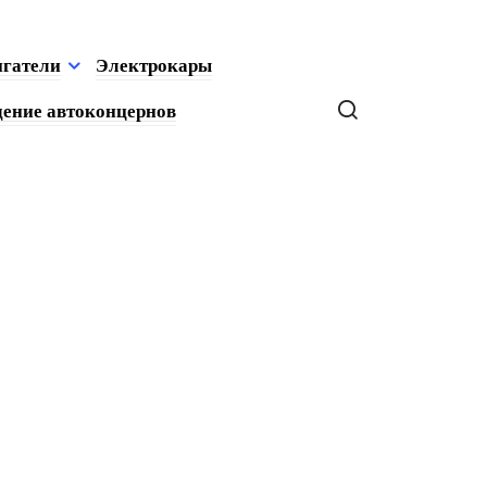
игатели
Электрокары
ение автоконцернов