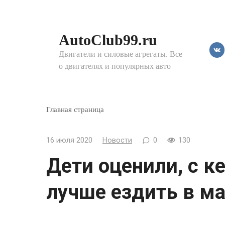
Перейти
к
контенту
AutoClub99.ru
Двигатели и силовые агрегаты. Все
о двигателях и популярных авто
Главная страница
16 июля 2020
Новости
0
130
Дети оценили, с к
лучше ездить в м