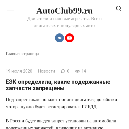
Перейти
AutoClub99.ru
к
контенту
Двигатели и силовые агрегаты. Все о
двигателях и популярных авто
Главная страница
19 июля 2020
Новости
0
14
ЕЭК определила, какие подержанные
запчасти запрещены
Под запрет также попадет тюнинг двигателя, доработки
мотора нужно будет регистрировать в
ГИБДД
В России будет введен запрет установки на автомобили
подержанных запчастей, влияющих на активную