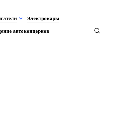
игатели
Электрокары
ение автоконцернов