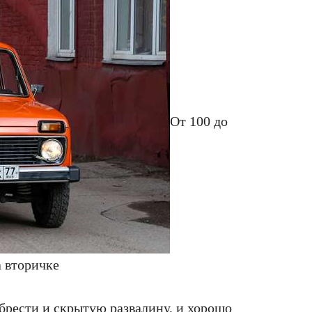
От 100 до
а вторичке
брести и скрытую развалину, и хорошо