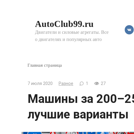
Перейти
к
контенту
AutoClub99.ru
Двигатели и силовые агрегаты. Все
о двигателях и популярных авто
Главная страница
7 июля 2020
Разное
1
27
Машины за 200–250
лучшие варианты