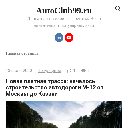
Перейти
AutoClub99.ru
к
контенту
Двигатели и силовые агрегаты. Все о
двигателях и популярных авто
Главная страница
13 июля 2020
Популярное
1
5
Новая платная трасса: началось
строительство автодороги М-12 от
Москвы до Казани