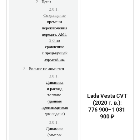
Цены
Сокращение
времени
переключения
передач: АМТ
2.0 по
сравнению
с предыдущей
версией, мс
Больше не ломается
Динамика
и расход
топлива
Lada Vesta CVT
(данные
(2020 г. в.):
производителя
776 900–1 031
для седана)
900 ₽
Динамика
(замеры