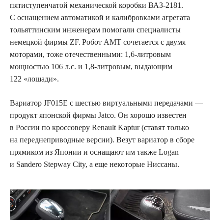
пятиступенчатой механической коробки ВАЗ-2181.
С оснащением автоматикой и калибровками агрегата
тольяттинским инженерам помогали специалисты
немецкой фирмы ZF. Робот АМТ сочетается с двумя
моторами, тоже отечест­венными: 1,6‑литровым
мощностью 106 л.с. и 1,8‑литровым, выдающим
122 «лошади».
Вариатор JF015E с шестью виртуальными передачами —
продукт японской фирмы Jatco. Он хорошо известен
в России по кроссоверу Renault Kaptur (ставят только
на переднеприводные версии). Везут вариатор в сборе
прямиком из Японии и оснащают им также Logan
и Sandero Stepway City, а еще некоторые Ниссаны.