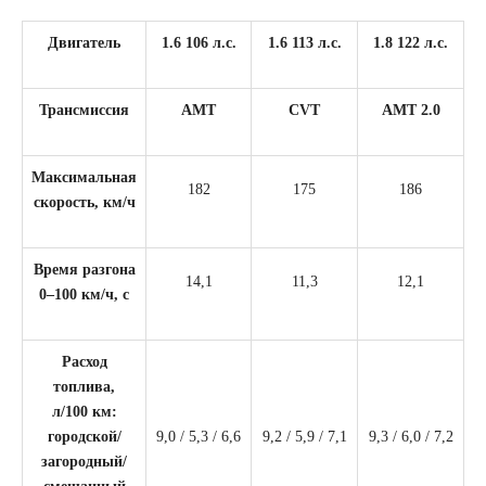
Двигатель
1.6 106 л.с.
1.6 113 л.с.
1.8 122 л.с.
Трансмиссия
АМТ
CVT
АМТ 2.0
Максимальная
182
175
186
скорость, км/ч
Время разгона
14,1
11,3
12,1
0–100 км/ч, с
Расход
топлива,
л/100 км:
городской/
9,0 / 5,3 / 6,6
9,2 / 5,9 / 7,1
9,3 / 6,0 / 7,2
загородный/
смешанный