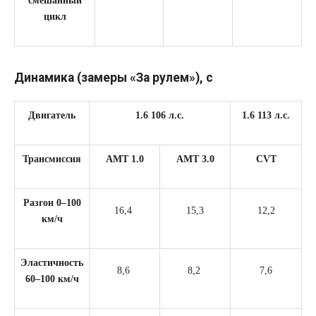
цикл
Динамика (замеры «За рулем»), с
Двигатель
1.6 106 л.с.
1.6 113 л.с.
Трансмиссия
АМТ 1.0
АМТ 3.0
CVT
Разгон 0–100
16,4
15,3
12,2
км/ч
Эластичность
8,6
8,2
7,6
60–100 км/ч