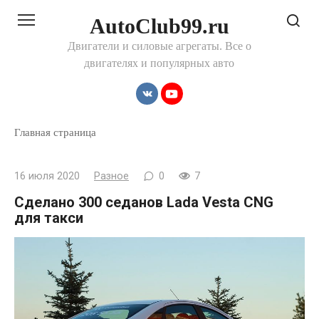
Перейти
AutoClub99.ru
к
контенту
Двигатели и силовые агрегаты. Все о
двигателях и популярных авто
Главная страница
16 июля 2020
Разное
0
7
Сделано 300 седанов Lada Vesta CNG
для такси