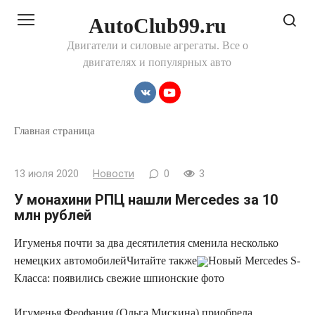
Перейти
AutoClub99.ru
к
контенту
Двигатели и силовые агрегаты. Все о
двигателях и популярных авто
Главная страница
13 июля 2020
Новости
0
3
У монахини РПЦ нашли Mercedes за 10
млн рублей
Игуменья почти за два десятилетия сменила несколько
немецких автомобилей
Читайте также
Новый Mercedes S-
Класса: появились свежие шпионские фото
Игуменья Феофания (Ольга Мискина) приобрела