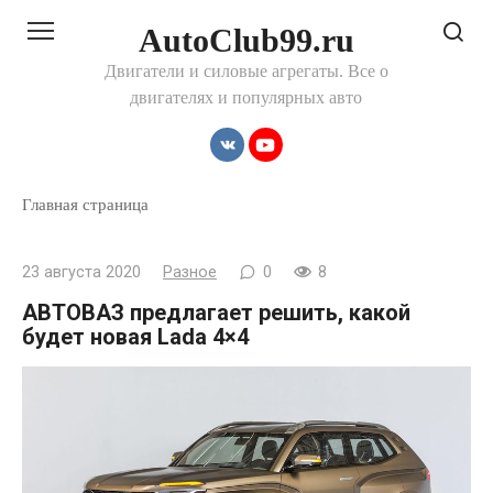
Перейти
AutoClub99.ru
к
контенту
Двигатели и силовые агрегаты. Все о
двигателях и популярных авто
Главная страница
23 августа 2020
Разное
0
8
АВТОВАЗ предлагает решить, какой
будет новая Lada 4×4