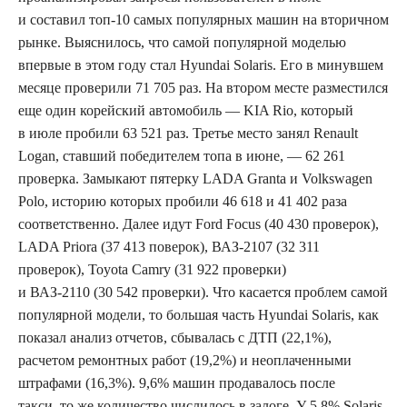
и составил топ-10 самых популярных машин на вторичном
рынке. Выяснилось, что самой популярной моделью
впервые в этом году стал Hyundai Solaris. Его в минувшем
месяце проверили 71 705 раз. На втором месте разместился
еще один корейский автомобиль — KIA Rio, который
в июле пробили 63 521 раз. Третье место занял Renault
Logan, ставший победителем топа в июне, — 62 261
проверка. Замыкают пятерку LADA Granta и Volkswagen
Polo, историю которых пробили 46 618 и 41 402 раза
соответственно. Далее идут Ford Focus (40 430 проверок),
LADA Priora (37 413 поверок), ВАЗ-2107 (32 311
проверок), Toyota Camry (31 922 проверки)
и ВАЗ-2110 (30 542 проверки). Что касается проблем самой
популярной модели, то большая часть Hyundai Solaris, как
показал анализ отчетов, сбывалась с ДТП (22,1%),
расчетом ремонтных работ (19,2%) и неоплаченными
штрафами (16,3%). 9,6% машин продавалось после
такси, то же количество числилось в залоге. У 5,8% Solaris