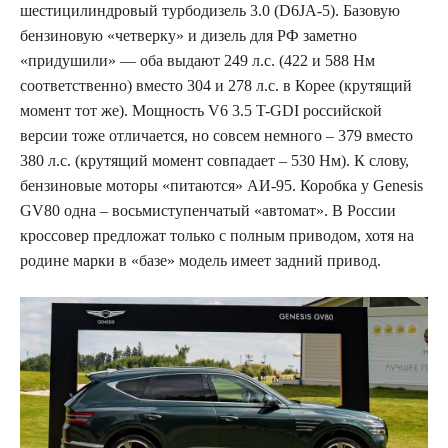
шестицилиндровый турбодизель 3.0 (D6JA-5). Базовую
бензиновую «четверку» и дизель для РФ заметно
«придушили» — оба выдают 249 л.с. (422 и 588 Нм
соответственно) вместо 304 и 278 л.с. в Корее (крутящий
момент тот же). Мощность V6 3.5 T-GDI российской
версии тоже отличается, но совсем немного – 379 вместо
380 л.с. (крутящий момент совпадает – 530 Нм). К слову,
бензиновые моторы «питаются» АИ-95. Коробка у Genesis
GV80 одна – восьмиступенчатый «автомат». В России
кроссовер предложат только с полным приводом, хотя на
родине марки в «базе» модель имеет задний привод.