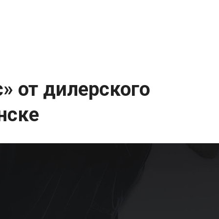
» от дилерского
нске