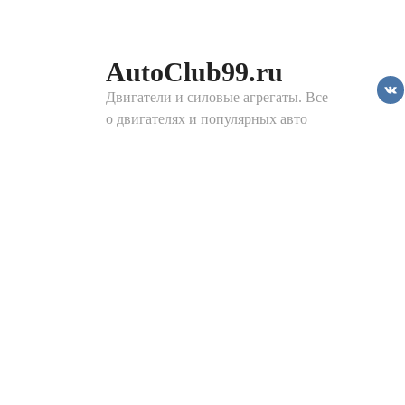
Перейти
к
контенту
AutoClub99.ru
Двигатели и силовые агрегаты. Все
о двигателях и популярных авто