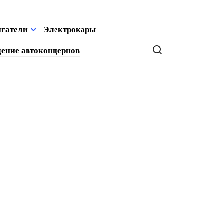
игатели
Электрокары
ение автоконцернов