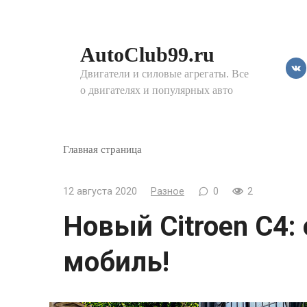
Перейти
к
контенту
AutoClub99.ru
Двигатели и силовые агрегаты. Все
о двигателях и популярных авто
Главная страница
12 августа 2020
Разное
0
2
Новый Citroen C4:
мобиль!