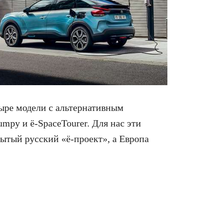
ыре модели с альтернативным
umpy и ë-SpaceTourer. Для нас эти
бытый русский «ё-проект», а Европа