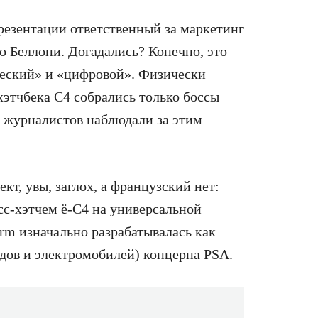
резентации ответственный за маркетинг
о Беллони. Догадались? Конечно, это
ический» и «цифровой». Физически
хэтчбека C4 собрались только боссы
и журналистов наблюдали за этим
т, увы, заглох, а французский нет:
сс-хэтчем ë-C4 на универсальной
m изначально разрабатывалась как
идов и электромобилей) концерна PSA.