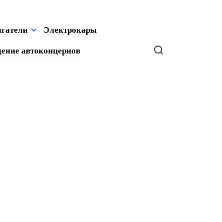
игатели
Электрокары
ение автоконцернов