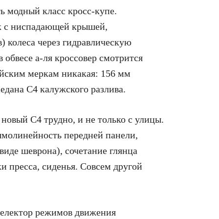
 модный класс кросс-купе.
к c ниспадающей крышей,
 колеса через гидравлическую
 в обвесе а‑ля кроссовер смотрится
ийским меркам никакая: 156 мм
седана С4 калужского разлива.
новый С4 трудно, и не только с улицы.
ямолинейность передней панели,
виде шеврона), сочетание глянца
и пресса, сиденья. Совсем другой
електор режимов движения